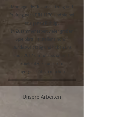
Montage, der Instandsetzung und
Prüfung nach DIN 1176 sind sie bei
uns genau Richtig .
In Zusammenarbeit vieler großer
Spielplatz Hersteller sind wir
Bundesweit tätig und haben uns
ende 2017 darauf spezialisiert
Spielplätze zu unserem
Tagesgeschäft zu machen.
Unsere Arbeiten